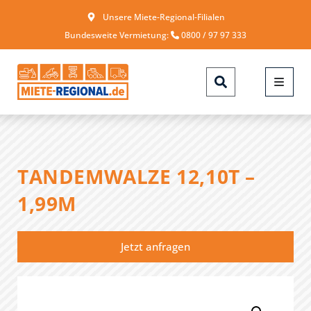
Unsere Miete-Regional-Filialen
Bundesweite Vermietung:
0800 / 97 97 333
TANDEMWALZE 12,10T –
1,99M
Jetzt anfragen