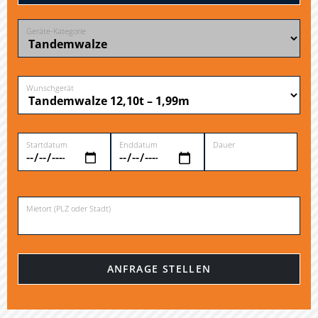
Geräte-Kategorie
Wunschgerät
Startdatum
Enddatum
Dauer
Mietort (PLZ oder Stadt)