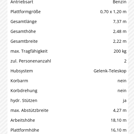
Antriebsart
Benzin
Plattformgröße
0,70 x 1,20 m
Gesamtlänge
7,37 m
Gesamthöhe
2,48 m
Gesamtbreite
2,22 m
max. Tragfähigkeit
200 kg
zul. Personenanzahl
2
Hubsystem
Gelenk-Teleskop
Korbarm
nein
Korbdrehung
nein
hydr. Stützen
ja
max. Abstützbreite
4,27 m
Arbeitshöhe
18,10 m
Plattformhöhe
16,10 m