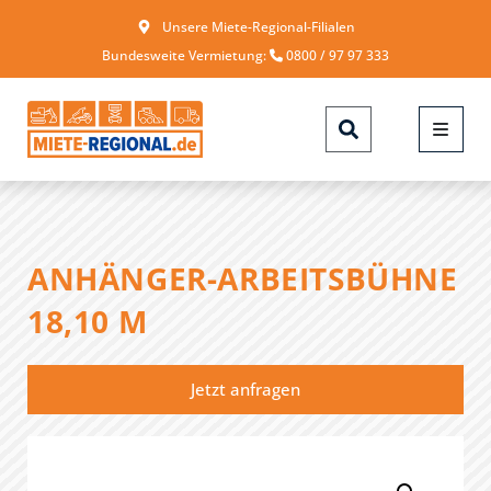
Unsere Miete-Regional-Filialen
Bundesweite Vermietung:
0800 / 97 97 333
ANHÄNGER-ARBEITSBÜHNE
18,10 M
Jetzt anfragen