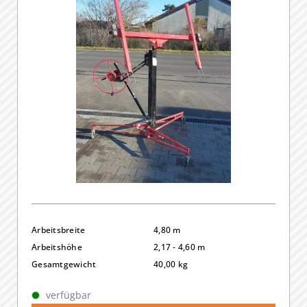
result
available
Gesamtgewicht
1
result
available
Antriebsart
1
result
available
Grundmaße
1
result
available
Arbeitsbreite
4,80 m
Arbeitshöhe
2,17 - 4,60 m
Gesamtgewicht
40,00 kg
verfügbar