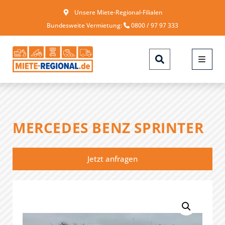
Unsere Miete-Regional-Filialen
Bundesweite Vermietung:
0800 / 97 97 333
MERCEDES BENZ SPRINTER
Jetzt anfragen